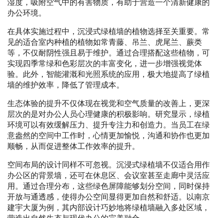
湿度，吸附空气中的有害物质，有助于营造一个清新健康的
办公环境。
在具体实施过程中，沉浸式绿植墙的植物选择至关重要。常
见的适合室内种植的植物如常青藤、吊兰、虎尾兰、蕨类
等，不仅耐阴性强且易于维护。通过合理搭配这些植物，可
实现四季常绿和色彩层次的丰富变化，进一步增强视觉体
验。此外，智能灌溉和光照系统的应用，极大地提高了绿植
墙的维护效率，降低了管理成本。
生态体验的提升不仅体现在视觉和空气质量的改善上，更深
层次的是对办公人员心理健康的积极影响。研究显示，绿植
环境可以有效缓解压力、提升专注力和创造力。当员工在绿
意盎然的空间中工作时，心情更加愉悦，沟通和协作也更加
顺畅，从而促进整体工作效率的提升。
空间布局的设计同样不可忽视。沉浸式绿植墙不仅适合用作
办公区的背景墙，还可在休息区、会议室甚至走廊中灵活应
用。通过合理分布，这些绿色屏障能够划分空间，同时保持
开放与通透感，使得办公空间显得更加自然和舒适。以南京
建宇大厦为例，其内部设计巧妙地将绿植墙融入多处区域，