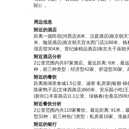
际)）。
周边信息
附近的酒店
距离一德民宿(河西店)6米、汉庭酒店(南京朝天宫
米、咖居酒店(南京朝天宫水西门店)188米、格
强宾馆304米、世纪缘精品酒店(南京夫子庙朝天
附近酒店分析
2公里范围内共97家酒店。最近距离: 6米，最远距离:
种，前三种类型：经济型42家、舒适型30家、高档
附近的餐饮
距离南湖美食城1.5公里、涵誉·私房菜(银都·锦
陈家鸭子店(文体西路店)860米、安乐园小吃(王
(新街口丰富路店)1.1公里、绿杨春(仓巷店)50
附近餐饮分析
2公里范围内共110家餐饮。最近距离: 91米，最远距
型32种，前三种热门类型：私房菜16家、淮扬菜1
附近的银行