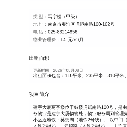
类 型：
写字楼（甲级）
地 址：
南京市秦淮区虎距南路100-102号
电 话：
025-83214856
物业管理费：
1.5 元/㎡/月
出租面积
更新时间：
2026年08月08日
出租面积包含：110平米、235平米、310平米、
项目简介
建宇大厦写字楼位于鼓楼虎踞南路100号，是由
务物业是建宇大厦物管处，物业服务周到管理
小区近地铁：莫愁湖（地铁2号线）、 汉中门（
地铁2号线）、 云锦路（地铁2号线）、 夫子庙