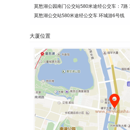
莫愁湖公园南门公交站580米途经公交车：7路 13路 19路
莫愁湖公交站580米途经公交车 环城游6号线
大厦位置