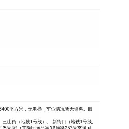
6400平方米，无电梯，车位情况暂无资料。服
 三山街（地铁1号线）、 新街口（地铁1号线;
(5号店)（京隆国际公寓(建康路253号京隆国