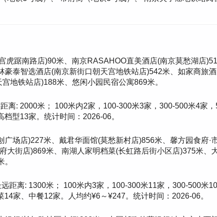
虎踞南路店)90米、南京RASAHOO直美酒店(南京莫愁湖店)5
林豪泰智选酒店(南京新街口朝天宫地铁站店)542米、如家商旅酒
宫地铁站店)188米、悠闲小园民宿公寓869米。
 2000米； 100米内2家，100-300米3家，300-500米4家，
型13家。统计时间：2026-06。
创广场店)227米、戴君华面馆(莫愁新村店)856米、馨方园食府
府大街店)869米、南湖人家明档菜(长虹路后街小区店)375米、
6米。
离: 1300米； 100米内3家，100-300米11家，300-500米
4家、中餐12家。人均约¥6～¥247。统计时间：2026-06。